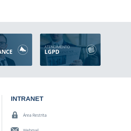
ATENDIMENTO
ANCE
LGPD
INTRANET
Área Restrita
Webmail