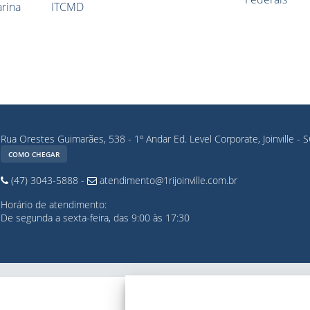
Rua Orestes Guimarães, 538 - 1º Andar Ed. Level Corporate, Joinville - 
COMO CHEGAR
(47) 3043-5888
-
atendimento@1rijoinville.com.br
Horário de atendimento:
De segunda a sexta-feira, das 9:00 às 17:30